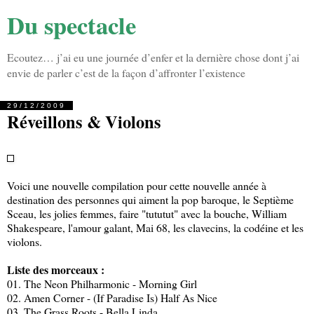
Du spectacle
Ecoutez… j’ai eu une journée d’enfer et la dernière chose dont j’ai
envie de parler c’est de la façon d’affronter l’existence
29/12/2009
Réveillons & Violons
Voici une nouvelle compilation pour cette nouvelle année à
destination des personnes qui aiment la pop baroque, le Septième
Sceau, les jolies femmes, faire "tututut" avec la bouche, William
Shakespeare, l'amour galant, Mai 68, les clavecins, la codéine et les
violons.
Liste des morceaux :
01. The Neon Philharmonic - Morning Girl
02. Amen Corner - (If Paradise Is) Half As Nice
03. The Grass Roots - Bella Linda