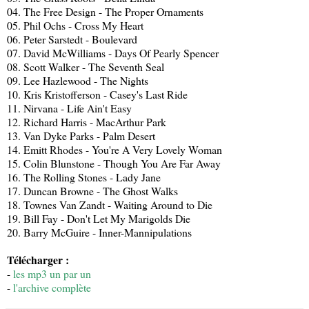
04. The Free Design - The Proper Ornaments
05. Phil Ochs - Cross My Heart
06. Peter Sarstedt - Boulevard
07. David McWilliams - Days Of Pearly Spencer
08. Scott Walker - The Seventh Seal
09. Lee Hazlewood - The Nights
10. Kris Kristofferson - Casey's Last Ride
11. Nirvana - Life Ain't Easy
12. Richard Harris - MacArthur Park
13. Van Dyke Parks - Palm Desert
14. Emitt Rhodes - You're A Very Lovely Woman
15. Colin Blunstone - Though You Are Far Away
16. The Rolling Stones - Lady Jane
17. Duncan Browne - The Ghost Walks
18. Townes Van Zandt - Waiting Around to Die
19. Bill Fay - Don't Let My Marigolds Die
20. Barry McGuire - Inner-Mannipulations
Télécharger :
-
les mp3 un par un
-
l'archive complète