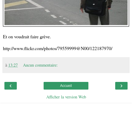
Et on voudrait faire grève.
http://www.flickr.com/photos/79559999@N00/122187970/
à
13:27
Aucun commentaire:
‹
›
Accueil
Afficher la version Web