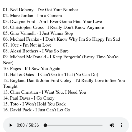
01. Ned Doheny - I've Got Your Number
02. Marc Jordan - I'm a Camera
03. Dwayne Ford - Am I Ever Gonna Find Your Love
04. Christopher Cross - I Really Don't Know Anymore
05. Gino Vannelli - I Just Wanna Stop
06. Michael Franks - I Don't Know Why I'm So Happy I'm Sad
07. 10cc - I'm Not in Love
08. Alessi Brothers - I Was So Sure
09. Michael McDonald - I Keep Forgettin' (Every Time You're
Near)
10. Pages - If I Saw You Again
11. Hall & Oates - I Can't Go for That (No Can Do)
12. England Dan & John Ford Coley - I'd Really Love to See You
Tonight
13. Chris Christian - I Want You, I Need You
14. Paul Davis - I Go Crazy
15. Toto - I Won't Hold You Back
16. David Pack - I Just Can't Let Go