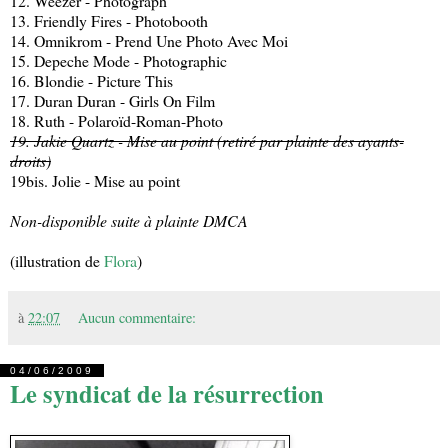
12. Weezer - Photograph
13. Friendly Fires - Photobooth
14. Omnikrom - Prend Une Photo Avec Moi
15. Depeche Mode - Photographic
16. Blondie - Picture This
17. Duran Duran - Girls On Film
18. Ruth - Polaroïd-Roman-Photo
19. Jakie Quartz - Mise au point (retiré par plainte des ayants-
droits)
19bis. Jolie - Mise au point
Non-disponible suite à plainte DMCA
(illustration de
Flora
)
à
22:07
Aucun commentaire:
04/06/2009
Le syndicat de la résurrection