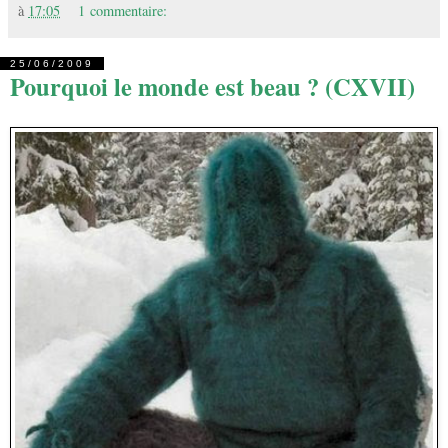
à
17:05
1 commentaire:
25/06/2009
Pourquoi le monde est beau ? (CXVII)