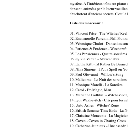
mystère. À l'intérieur, trône un piano
dansent, animées par la lueur vacillan
chuchotent d'anciens secrets. C'est là 
Liste des morceaux :
01. Vincent Price - The Witches' Reel
02. Emmanuelle Parrenin, Phil Fromon
03. Véronique Chalot - Danse des sor
04. Patience & Prudence - Witchcraft
05. Les Parisiennes - Quatre sorcières
06. Sylvie Vartan - Abracadabra
07. Eartha Kitt - I'd Rather Be Burned
08. Nina Simone - I Put a Spell on Yo
09. Paul Giovanni - Willow's Song
10. Malicorne - La Nuit des sorcières
11. Monique Morelli - La Sorcière
12. Carol - I'm Magic, Man
13. Marianne Faithfull - Witches' Son
14. Igor Wakhevitch - Cris pour les s
15. Unto Ashes - Witches' Rune
16. British Summer Time Ends - La Nui
17. Christine Moncenis - La Magicie
18. Coven - Coven in Charing Cross
19. Catherine Jauniaux - Une escadrill