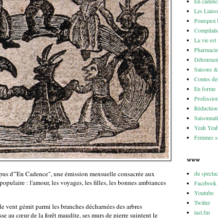
En cadenc
Les Liais
Pourquoi 
Compilati
La vie est
Pharmacie
Détournem
Saisons 
Contes des
En forme
Professio
Réduction 
Saisonnali
Yeah Yea
Femmes so
www
du specta
opus d'"En Cadence", une émission mensuelle consacrée aux
opulaire : l'amour, les voyages, les filles, les bonnes ambiances
Facebook
Youtube
Twitter
 le vent gémit parmi les branches décharnées des arbres
last.fm
sse au cœur de la forêt maudite, ses murs de pierre suintent le