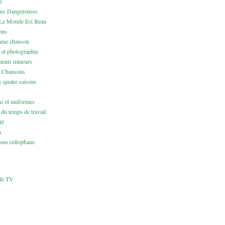
e
ons Dangereuses
Le Monde Est Beau
ons
 une chanson
 et photographie
ents mineurs
& Chansons
 quatre saisons
ns et uniformes
du temps de travail
té
h
us cellophane
cle TV