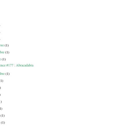
)
)
)
bre
(1)
bre
(1)
re
(1)
ence #177 : Abracadabra
mbre
(1)
(1)
)
)
1)
1)
r
(1)
r
(1)