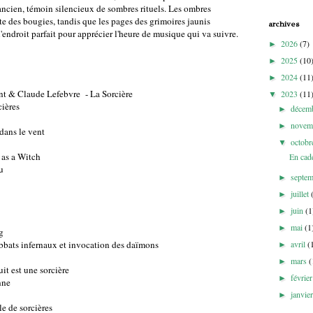
 ancien, témoin silencieux de sombres rituels. Les ombres
te des bougies, tandis que les pages des grimoires jaunis
archives
l'endroit parfait pour apprécier l'heure de musique qui va suivre.
2026
(7)
►
2025
(10
►
2024
(11
►
t & Claude Lefebvre - La Sorcière
2023
(11
▼
cières
décem
►
novem
►
 dans le vent
octob
▼
 as a Witch
En cad
u
septe
►
juillet
►
juin
(1
►
mai
(1
►
g
abbats infernaux et invocation des daïmons
avril
(
►
mars
(
►
t est une sorcière
févrie
►
nne
janvie
►
e de sorcières