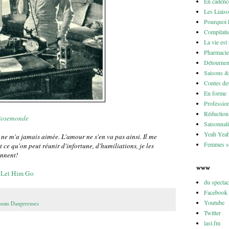
En cadenc
Les Liais
Pourquoi 
Compilati
La vie est
Pharmacie
Détournem
Saisons 
Contes des
En forme
Professio
Réduction 
 Rosemonde
Saisonnali
Yeah Yea
 ne m'a jamais aimée. L'amour ne s'en va pas ainsi. Il me
Femmes so
t ce qu'on peut réunir d'infortune, d'humiliations, je les
ennent!
www
o Let Him Go
du specta
Facebook
Youtube
isons Dangereuses
Twitter
last.fm