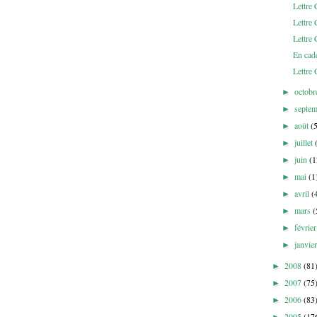
Lettr
Lettr
Lettr
En cad
Lettre
octob
►
septe
►
août
(
►
juillet
►
juin
(1
►
mai
(1
►
avril
(
►
mars
(
►
févrie
►
janvie
►
2008
(81
►
2007
(75
►
2006
(83
►
2005
(17