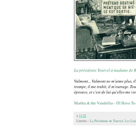
La présidente Tourvel à madame de
Valmont... Valmont ne m'aime plus, il
trompe, il me trahit, il m'outrage. Tou
éprouve, et c'est de lui qu'elles me vi
Martha & the Vandellas - I'll Have T
à
11:22
Libellés :
La Présidente de Tourvel
,
Les Lia