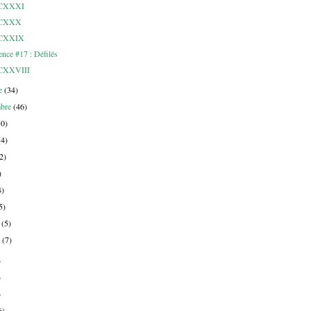
e CXXXI
e CXXX
e CXXIX
ence #17 : Défilés
 CXXVIII
re
(34)
mbre
(46)
50)
(4)
2)
)
4)
5)
r
(5)
r
(7)
)
)
)
6)