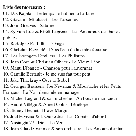
Liste des morceaux :
01. Das Kapital - Le temps ne fait rien à l'affaire
02. Giovanni Mirabassi - Les Passantes
03. John Greaves - Saturne
04. Sylvain Luc & Biréli Lagrène - Les Amoureux des bancs
publics
05. Rodolphe Raffalli - L'Orage
06. Christian Escoudé - Dans l'eau de la claire fontaine
07. Les Étrangers Familiers - Les Philistins
08. Jean Corti & Christian Olivier - Le Vieux Léon
09. Manu Dibango - Chanson pour l'auvergnat
10. Camille Bertault - Je me suis fait tout petit
11. Jake Thackray - Over to Isobel
12. Georges Brassens, Joe Newman & Moustache et les Petits
Français - La Non-demande en mariage
13. Michel Legrand & son orchestre - Au bois de mon cœur
14. André Villégé & Arnett Cobb - Pénélope
15. Sidney Bechet - Brave Margot
16. Joël Favreau & L'Orchestre - Les Copains d'abord
17. Nostalgia 77 Octet - Le Vent
18. Jean-Claude Vannier & son orchestre - Les Amours d'antan