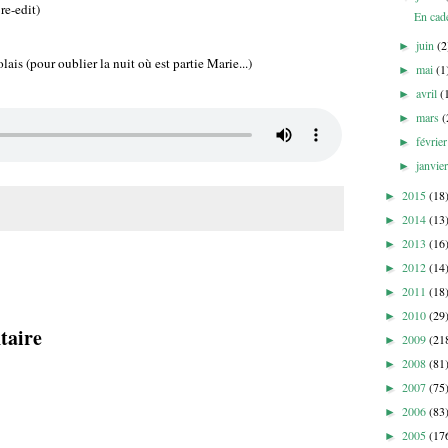
re-edit)
En cade
juin
(2
►
is (pour oublier la nuit où est partie Marie...)
mai
(1
►
avril
(
►
mars
(
►
févrie
►
janvie
►
2015
(18
►
2014
(13
►
2013
(16
►
2012
(14
►
2011
(18
►
2010
(29
►
taire
2009
(21
►
2008
(81
►
2007
(75
►
2006
(83
►
2005
(17
►