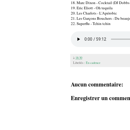
18. Marc Dixon - Cocktail (DJ Dobbs 
19. Eric Eliott - Oh tequila
20. Les Charlots - L'Apérobic
21. Les Garçons Bouchers - Du beaujola
22. Superflu - Tchin tchin
à
18:30
Libellés :
En cadence
Aucun commentaire:
Enregistrer un commen