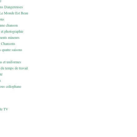
e
ons Dangereuses
Le Monde Est Beau
ons
 une chanson
 et photographie
ents mineurs
& Chansons
 quatre saisons
ns et uniformes
du temps de travail
té
h
us cellophane
cle TV