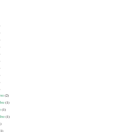
)
)
)
)
)
)
)
)
)
)
bre
(2)
bre
(1)
re
(1)
mbre
(1)
2)
(1)