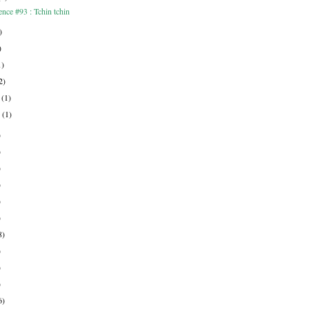
nce #93 : Tchin tchin
)
)
1)
2)
r
(1)
r
(1)
)
)
)
)
)
)
8)
)
)
)
6)