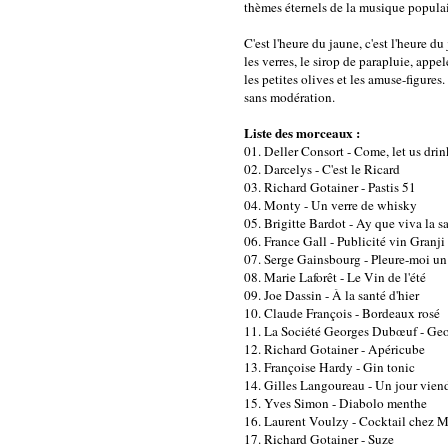
thèmes éternels de la musique populaire
C'est l'heure du jaune, c'est l'heure d
les verres, le sirop de parapluie, appe
les petites olives et les amuse-figure
sans modération.
Liste des morceaux :
01. Deller Consort - Come, let us drin
02. Darcelys - C'est le Ricard
03. Richard Gotainer - Pastis 51
04. Monty - Un verre de whisky
05. Brigitte Bardot - Ay que viva la s
06. France Gall - Publicité vin Granji
07. Serge Gainsbourg - Pleure-moi un
08. Marie Laforêt - Le Vin de l'été
09. Joe Dassin - À la santé d'hier
10. Claude François - Bordeaux rosé
11. La Société Georges Dubœuf - Geo
12. Richard Gotainer - Apéricube
13. Françoise Hardy - Gin tonic
14. Gilles Langoureau - Un jour vien
15. Yves Simon - Diabolo menthe
16. Laurent Voulzy - Cocktail chez 
17. Richard Gotainer - Suze