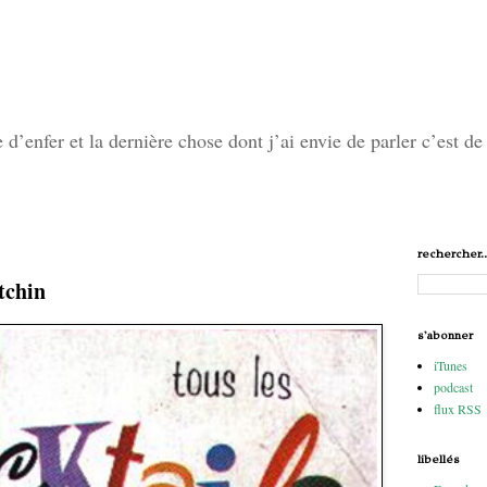
’enfer et la dernière chose dont j’ai envie de parler c’est de 
rechercher..
tchin
s'abonner
iTunes
podcast
flux RSS
libellés