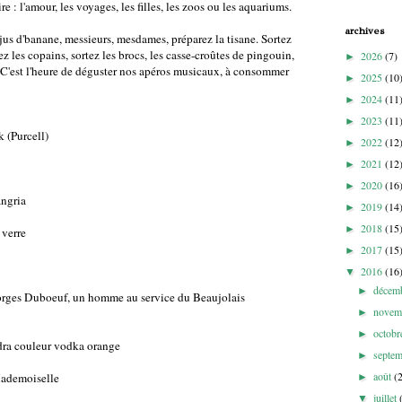
 : l'amour, les voyages, les filles, les zoos ou les aquariums.
archives
u jus d'banane, messieurs, mesdames, préparez la tisane. Sortez
lez les copains, sortez les brocs, les casse-croûtes de pingouin,
2026
(7)
►
s. C'est l'heure de déguster nos apéros musicaux, à consommer
2025
(10
►
2024
(11
►
2023
(11
►
k (Purcell)
2022
(12
►
2021
(12
►
2020
(16
►
angria
2019
(14
►
2018
(15
►
 verre
2017
(15
►
2016
(16
▼
décem
►
rges Duboeuf, un homme au service du Beaujolais
novem
►
octob
►
dra couleur vodka orange
septe
►
août
(
Mademoiselle
►
juillet
▼