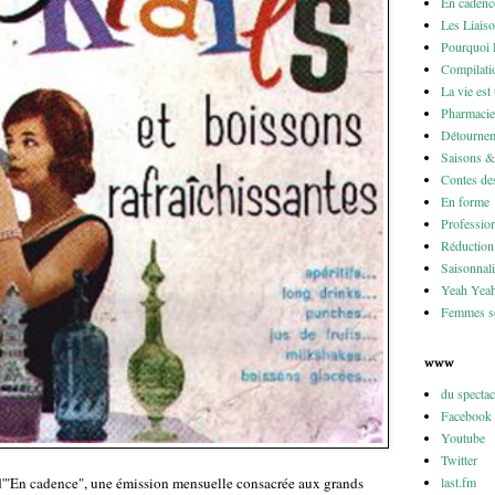
En cadenc
Les Liais
Pourquoi 
Compilati
La vie est
Pharmacie
Détournem
Saisons 
Contes des
En forme
Professio
Réduction 
Saisonnali
Yeah Yea
Femmes so
www
du specta
Facebook
Youtube
Twitter
last.fm
 d'"En cadence", une émission mensuelle consacrée aux grands