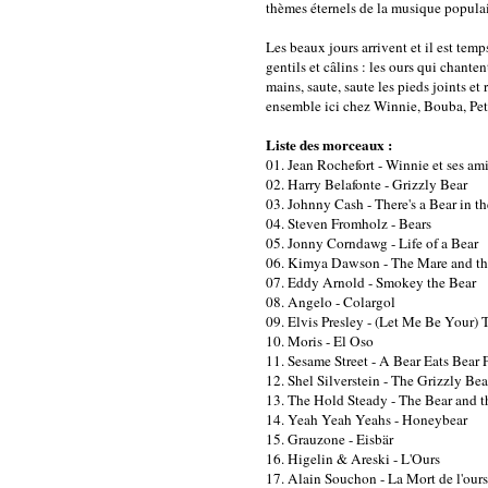
thèmes éternels de la musique populaire
Les beaux jours arrivent et il est tem
gentils et câlins : les ours qui chanten
mains, saute, saute les pieds joints et
ensemble ici chez Winnie, Bouba, Petz
Liste des morceaux :
01. Jean Rochefort - Winnie et ses ami
02. Harry Belafonte - Grizzly Bear
03. Johnny Cash - There's a Bear in 
04. Steven Fromholz - Bears
05. Jonny Corndawg - Life of a Bear
06. Kimya Dawson - The Mare and th
07. Eddy Arnold - Smokey the Bear
08. Angelo - Colargol
09. Elvis Presley - (Let Me Be Your)
10. Moris - El Oso
11. Sesame Street - A Bear Eats Bear
12. Shel Silverstein - The Grizzly Bea
13. The Hold Steady - The Bear and t
14. Yeah Yeah Yeahs - Honeybear
15. Grauzone - Eisbär
16. Higelin & Areski - L'Ours
17. Alain Souchon - La Mort de l'ours