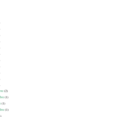
)
)
)
)
)
)
)
)
)
)
)
bre
(2)
bre
(1)
re
(1)
mbre
(1)
2)