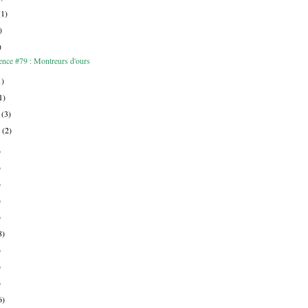
(1)
)
)
ence #79 : Montreurs d'ours
1)
1)
r
(3)
r
(2)
)
)
)
)
)
8)
)
)
)
6)