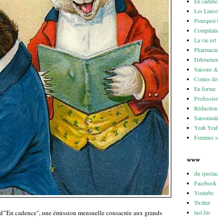
En cadenc
Les Liais
Pourquoi 
Compilati
La vie est
Pharmacie
Détournem
Saisons 
Contes des
En forme
Professio
Réduction 
Saisonnali
Yeah Yea
Femmes so
www
du specta
Facebook
Youtube
Twitter
last.fm
d'"En cadence", une émission mensuelle consacrée aux grands