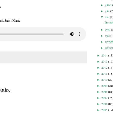
juillet
►
r
juin
(2
►
mai
(1
▼
ault Saint Marie
En cad
avril
(
►
mars
(
►
févrie
►
janvie
►
2014
(13
►
2013
(16
►
2012
(14
►
2011
(18
►
2010
(29
►
2009
(21
►
taire
2008
(81
►
2007
(75
►
2006
(83
►
2005
(17
►