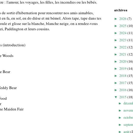
 : l'amour, les voyages, les filles, les incendies ou les bébés.
archives
ps de sortir d'hibernation pour rencontrer nos amis aimables,
t en fa, en sol, en do dièse et mi bémol. Alors tape, tape dans tes
2026
(7)
►
 roule et glisse sur la blanche, blanche neige, on a rendez-vous
2025
(10
►
i, Paddington et leurs cousins.
2024
(11
►
2023
(11
►
s (introduction)
2022
(12
►
2021
(12
►
the Woods
2020
(16
►
2019
(14
►
e Bear
2018
(15
►
2017
(15
►
 Teddy Bear
2016
(16
►
2015
(18
▼
 Food
décem
r
►
he Maiden Fair
novem
►
octob
►
septe
►
août
(
►