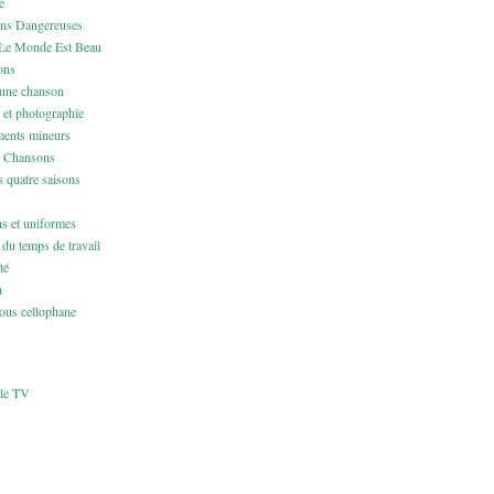
e
ons Dangereuses
Le Monde Est Beau
ons
 une chanson
 et photographie
ents mineurs
& Chansons
 quatre saisons
ns et uniformes
du temps de travail
té
h
us cellophane
cle TV