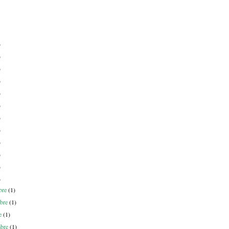
)
)
)
)
)
)
)
)
)
)
)
)
bre
(1)
bre
(1)
re
(1)
mbre
(1)