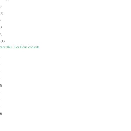
2)
(1)
)
1)
2)
r
(1)
ence #63 : Les Bons conseils
)
)
)
)
8)
)
)
)
6)