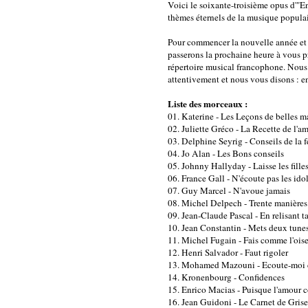
Voici le soixante-troisième opus d'"
thèmes éternels de la musique populaire
Pour commencer la nouvelle année et 
passerons la prochaine heure à vous pr
répertoire musical francophone. Nou
attentivement et nous vous disons : en
Liste des morceaux :
01. Katerine - Les Leçons de belles m
02. Juliette Gréco - La Recette de l'a
03. Delphine Seyrig - Conseils de la fé
04. Jo Alan - Les Bons conseils
05. Johnny Hallyday - Laisse les fille
06. France Gall - N'écoute pas les ido
07. Guy Marcel - N'avoue jamais
08. Michel Delpech - Trente manières d
09. Jean-Claude Pascal - En relisant ta
10. Jean Constantin - Mets deux tunes
11. Michel Fugain - Fais comme l'ois
12. Henri Salvador - Faut rigoler
13. Mohamed Mazouni - Ecoute-moi
14. Kronenbourg - Confidences
15. Enrico Macias - Puisque l'amour
16. Jean Guidoni - Le Carnet de Grise