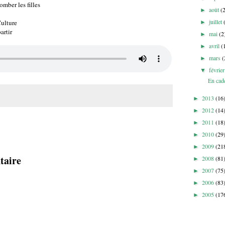
mber les filles
août
(
►
juillet
Culture
►
artir
mai
(2
►
avril
(
►
mars
(
►
févrie
▼
En cad
2013
(16
►
2012
(14
►
2011
(18
►
2010
(29
►
2009
(21
►
taire
2008
(81
►
2007
(75
►
2006
(83
►
2005
(17
►