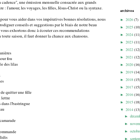
En cadence", une émission mensuelle consacrée aux grands
 : l'amour, les voyages, les filles, Jésus-Christ ou la syntaxe.
archives
pour vous aider dans vos impératives bonnes résolutions, nous
2026
(7)
►
odiguer conseils et suggestions par le biais de notre beau
2025
(10
►
s vous exhortons donc à écouter ces recommendations
2024
(11
►
 toute saison, il faut donner la chance aux chansons.
2023
(11
►
2022
(12
►
anières
2021
(12
►
mour fou
e des lilas
2020
(16
►
2019
(14
►
s
2018
(15
►
les
2017
(15
►
e quitter une fille
2016
(16
►
 lettre
2015
(18
►
 dans l'bastringue
eau
2014
(13
▼
décem
►
 camarade
novem
►
octob
 commande
►
lidis
septe
►