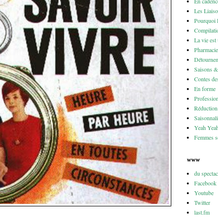
En cadenc
Les Liais
Pourquoi 
Compilati
La vie est
Pharmacie
Détournem
Saisons 
Contes des
En forme
Professio
Réduction 
Saisonnali
Yeah Yea
Femmes so
www
du specta
Facebook
Youtube
Twitter
last.fm