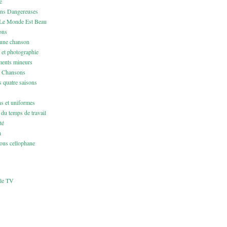
e
ons Dangereuses
Le Monde Est Beau
ons
 une chanson
 et photographie
ents mineurs
& Chansons
 quatre saisons
ns et uniformes
du temps de travail
té
h
us cellophane
cle TV