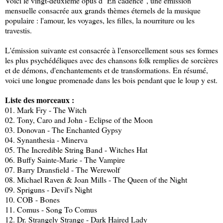
Voici le vingt-deuxième opus d'"En cadence", une émission
mensuelle consacrée aux grands thèmes éternels de la musique
populaire : l'amour, les voyages, les filles, la nourriture ou les
travestis.
L'émission suivante est consacrée à l'ensorcellement sous ses formes
les plus psychédéliques avec des chansons folk remplies de sorcières
et de démons, d'enchantements et de transformations. En résumé,
voici une longue promenade dans les bois pendant que le loup y est.
Liste des morceaux :
01. Mark Fry - The Witch
02. Tony, Caro and John - Eclipse of the Moon
03. Donovan - The Enchanted Gypsy
04. Synanthesia - Minerva
05. The Incredible String Band - Witches Hat
06. Buffy Sainte-Marie - The Vampire
07. Barry Dransfield - The Werewolf
08. Michael Raven & Joan Mills - The Queen of the Night
09. Spriguns - Devil's Night
10. COB - Bones
11. Comus - Song To Comus
12. Dr. Strangely Strange - Dark Haired Lady