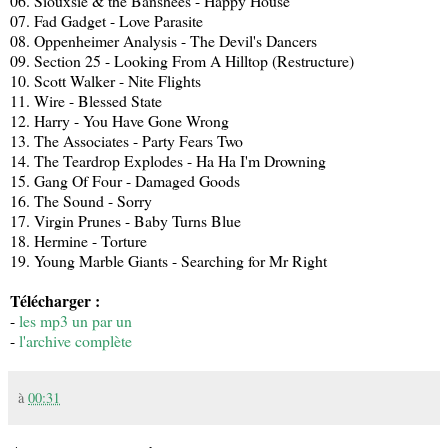
06. Siouxsie & the Banshees - Happy House
07. Fad Gadget - Love Parasite
08. Oppenheimer Analysis - The Devil's Dancers
09. Section 25 - Looking From A Hilltop (Restructure)
10. Scott Walker - Nite Flights
11. Wire - Blessed State
12. Harry - You Have Gone Wrong
13. The Associates - Party Fears Two
14. The Teardrop Explodes - Ha Ha I'm Drowning
15. Gang Of Four - Damaged Goods
16. The Sound - Sorry
17. Virgin Prunes - Baby Turns Blue
18. Hermine - Torture
19. Young Marble Giants - Searching for Mr Right
Télécharger :
-
les mp3 un par un
-
l'archive complète
à
00:31