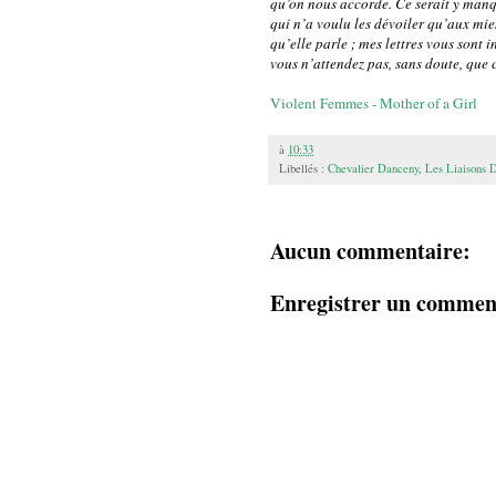
qu’on nous accorde. Ce serait y manq
qui n’a voulu les dévoiler qu’aux mien
qu’elle parle ; mes lettres vous sont i
vous n’attendez pas, sans doute, que c
Violent Femmes - Mother of a Girl
à
10:33
Libellés :
Chevalier Danceny
,
Les Liaisons 
Aucun commentaire:
Enregistrer un commen