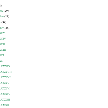
8)
bre
(29)
bre
(21)
re
(34)
mbre
(46)
 XCV
 XCIV
 XCII
XCIII
 XCI
 XC
e LXXXIX
 LXXXVIII
e LXXXVII
e LXXXV
e LXXXVI
e LXXXIV
 LXXXIII
 LXXXII