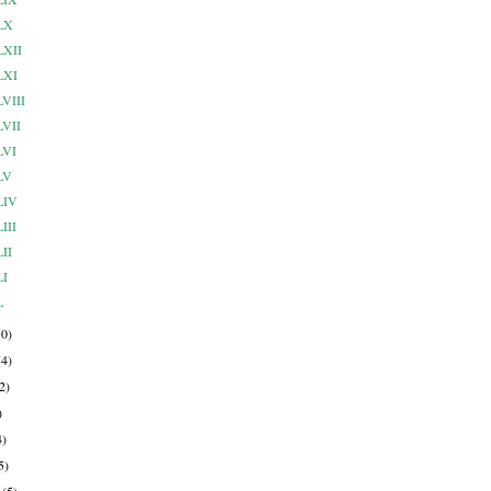
 LX
 LXII
 LXI
LVIII
LVII
 LVI
 LV
 LIV
LIII
LII
LI
L
50)
(4)
2)
)
4)
5)