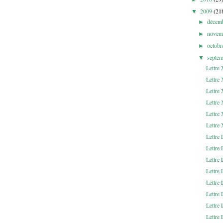
2009
(21
▼
décem
►
novem
►
octob
►
septe
▼
Lettre
Lettre
Lettre
Lettre 
Lettre
Lettre
Lettr
Lettre
Lettr
Lettr
Lettr
Lettr
Lettre
Lettre