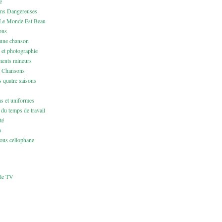
e
ons Dangereuses
Le Monde Est Beau
ons
 une chanson
 et photographie
ents mineurs
& Chansons
 quatre saisons
ns et uniformes
du temps de travail
té
h
us cellophane
cle TV