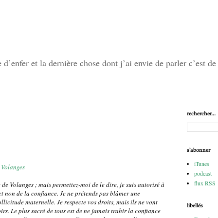
’enfer et la dernière chose dont j’ai envie de parler c’est de 
rechercher...
s'abonner
iTunes
 Volanges
podcast
flux RSS
le de Volanges ; mais permettez-moi de le dire, je suis autorisé à
e, et non de la confiance. Je ne prétends pas blâmer une
llicitude maternelle. Je respecte vos droits, mais ils ne vont
libellés
rs. Le plus sacré de tous est de ne jamais trahir la confiance