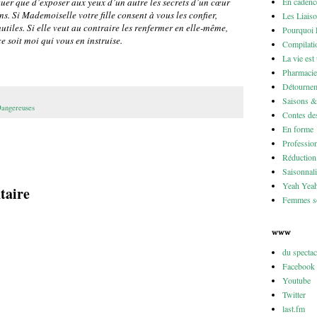
En cadenc
uer que d’exposer aux yeux d’un autre les secrets d’un cœur
s. Si Mademoiselle votre fille consent à vous les confier,
Les Liais
nutiles. Si elle veut au contraire les renfermer en elle-même,
Pourquoi 
e soit moi qui vous en instruise.
Compilati
La vie est
Pharmacie
Détournem
Saisons 
Dangereuses
Contes des
En forme
Professio
Réduction 
Saisonnali
Yeah Yea
taire
Femmes so
www
du specta
Facebook
Youtube
Twitter
last.fm