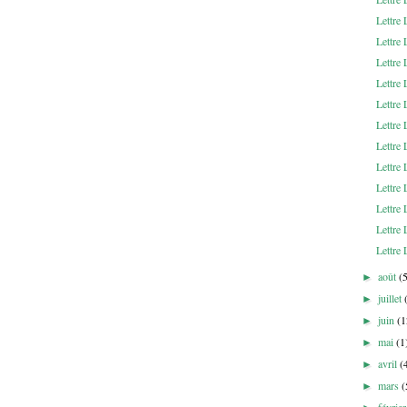
Lettre
Lettre
Lettre
Lettre 
Lettre 
Lettre
Lettre
Lettre
Lettre 
Lettre 
Lettre 
Lettre 
août
(
►
juillet
►
juin
(1
►
mai
(1
►
avril
(
►
mars
(
►