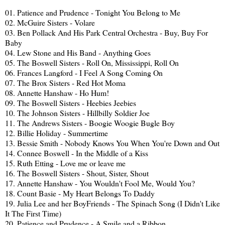
01. Patience and Prudence - Tonight You Belong to Me
02. McGuire Sisters - Volare
03. Ben Pollack And His Park Central Orchestra - Buy, Buy For
Baby
04. Lew Stone and His Band - Anything Goes
05. The Boswell Sisters - Roll On, Mississippi, Roll On
06. Frances Langford - I Feel A Song Coming On
07. The Brox Sisters - Red Hot Moma
08. Annette Hanshaw - Ho Hum!
09. The Boswell Sisters - Heebies Jeebies
10. The Johnson Sisters - Hillbilly Soldier Joe
11. The Andrews Sisters - Boogie Woogie Bugle Boy
12. Billie Holiday - Summertime
13. Bessie Smith - Nobody Knows You When You're Down and Out
14. Connee Boswell - In the Middle of a Kiss
15. Ruth Etting - Love me or leave me
16. The Boswell Sisters - Shout, Sister, Shout
17. Annette Hanshaw - You Wouldn't Fool Me, Would You?
18. Count Basie - My Heart Belongs To Daddy
19. Julia Lee and her BoyFriends - The Spinach Song (I Didn't Like
It The First Time)
20. Patience and Prudence - A Smile and a Ribbon