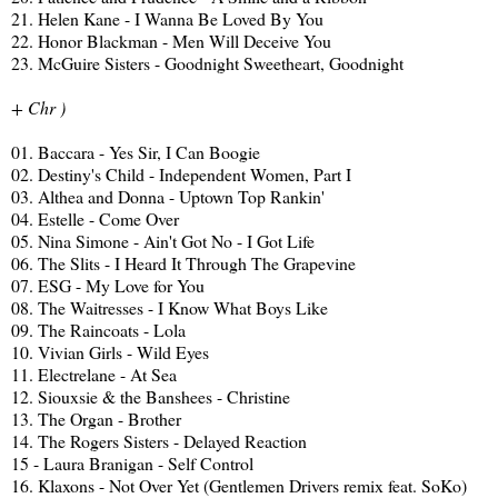
21. Helen Kane - I Wanna Be Loved By You
22. Honor Blackman - Men Will Deceive You
23. McGuire Sisters - Goodnight Sweetheart, Goodnight
+ Chr )
01. Baccara - Yes Sir, I Can Boogie
02. Destiny's Child - Independent Women, Part I
03. Althea and Donna - Uptown Top Rankin'
04. Estelle - Come Over
05. Nina Simone - Ain't Got No - I Got Life
06. The Slits - I Heard It Through The Grapevine
07. ESG - My Love for You
08. The Waitresses - I Know What Boys Like
09. The Raincoats - Lola
10. Vivian Girls - Wild Eyes
11. Electrelane - At Sea
12. Siouxsie & the Banshees - Christine
13. The Organ - Brother
14. The Rogers Sisters - Delayed Reaction
15 - Laura Branigan - Self Control
16. Klaxons - Not Over Yet (Gentlemen Drivers remix feat. SoKo)