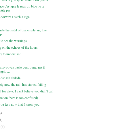
ce c'est que le gras du bide ne te
oûte pas
doorway I catch a sign
ate the sight of that empty air, like
p...
 to see the warnings
g on the echoes of the hours
try to understand
rso trova spazio dentro me, ma il
ggio ...
 dadada dadada
nely now the rain has started falling
d for days, I can't believe you didn't call
tuation there is too confused)
 you less now that I know you
4)
7)
r
(4)