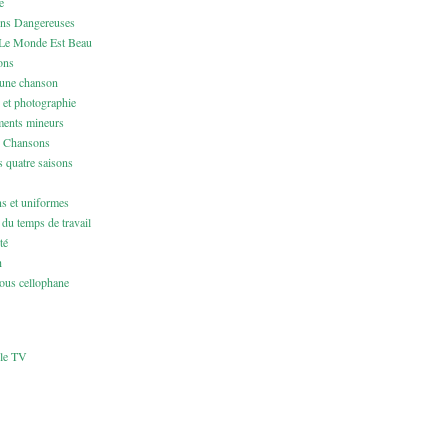
e
ons Dangereuses
Le Monde Est Beau
ons
 une chanson
 et photographie
ents mineurs
& Chansons
 quatre saisons
ns et uniformes
du temps de travail
té
h
us cellophane
cle TV