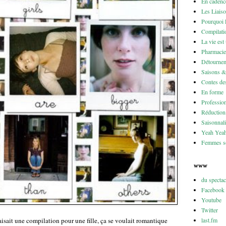
En cadenc
Les Liais
Pourquoi 
Compilati
La vie est
Pharmacie
Détournem
Saisons 
Contes des
En forme
Professio
Réduction 
Saisonnali
Yeah Yea
Femmes so
www
du specta
Facebook
Youtube
Twitter
last.fm
isait une compilation pour une fille, ça se voulait romantique