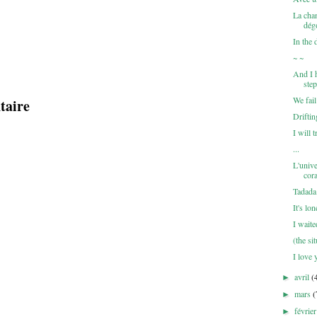
La chan
dég
In the 
~ ~
And I h
step
We fail
taire
Driftin
I will 
...
L'unive
cora
Tadada
It's lo
I waite
(the si
I love
avril
(
►
mars
(
►
févrie
►