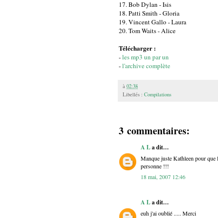
17. Bob Dylan - Isis
18. Patti Smith - Gloria
19. Vincent Gallo - Laura
20. Tom Waits - Alice
Télécharger :
-
les mp3 un par un
-
l'archive complète
à
02:38
Libellés :
Compilations
3 commentaires:
A L
a dit…
Manque juste Kathleen pour que le 
personne !!!
18 mai, 2007 12:46
A L
a dit…
euh j'ai oublié ..... Merci