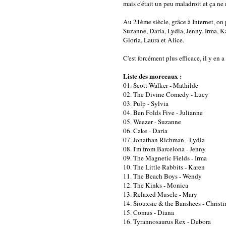
mais c'était un peu maladroit et ça n
Au 21ème siècle, grâce à Internet, on 
Suzanne, Daria, Lydia, Jenny, Irma, K
Gloria, Laura et Alice.
C'est forcément plus efficace, il y en a
Liste des morceaux :
01. Scott Walker - Mathilde
02. The Divine Comedy - Lucy
03. Pulp - Sylvia
04. Ben Folds Five - Julianne
05. Weezer - Suzanne
06. Cake - Daria
07. Jonathan Richman - Lydia
08. I'm from Barcelona - Jenny
09. The Magnetic Fields - Irma
10. The Little Rabbits - Karen
11. The Beach Boys - Wendy
12. The Kinks - Monica
13. Relaxed Muscle - Mary
14. Siouxsie & the Banshees - Christi
15. Comus - Diana
16. Tyrannosaurus Rex - Debora