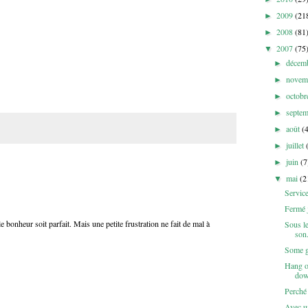
2009
(21
►
2008
(81
►
2007
(75
▼
décem
►
novem
►
octob
►
septe
►
août
(
►
juillet
►
juin
(7
►
mai
(2
▼
Servic
Fermé 
bonheur soit parfait. Mais une petite frustration ne fait de mal à
Sous le
son.
Some gi
Hang o
dow
Perché 
Avec un