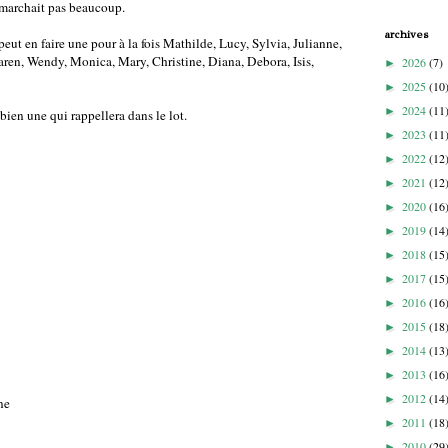
e marchait pas beaucoup.
archives
peut en faire une pour à la fois Mathilde, Lucy, Sylvia, Julianne,
aren, Wendy, Monica, Mary, Christine, Diana, Debora, Isis,
2026
(7)
►
2025
(10
►
2024
(11
►
 bien une qui rappellera dans le lot.
2023
(11
►
2022
(12
►
2021
(12
►
2020
(16
►
2019
(14
►
2018
(15
►
2017
(15
►
2016
(16
►
2015
(18
►
2014
(13
►
2013
(16
►
2012
(14
►
ne
2011
(18
►
2010
(29
►