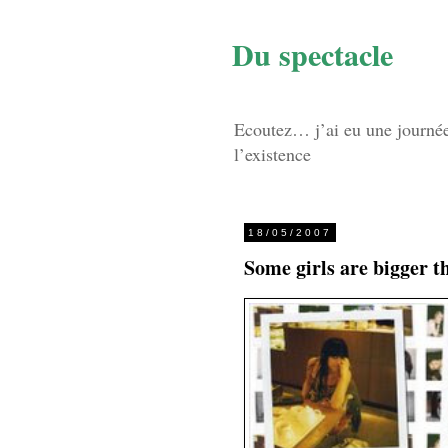
Du spectacle
Ecoutez… j’ai eu une journée d
l’existence
18/05/2007
Some girls are bigger t