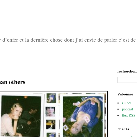
’enfer et la dernière chose dont j’ai envie de parler c’est de 
rechercher..
han others
s'abonner
iTunes
podcast
flux RSS
libellés