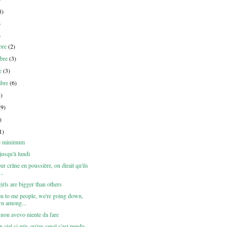
8)
)
)
bre
(2)
bre
(3)
re
(3)
mbre
(6)
4)
(9)
)
1)
e minimum
jusqu'à lundi
ur crâne en poussière, on dirait qu'ils
..
rls are bigger than others
n to me people, we're going down,
n among...
non avevo niente da fare
 ciel si gris qu'un canal s'est pendu