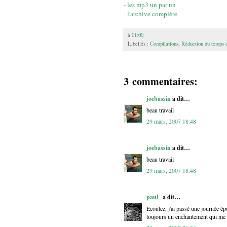
-
les mp3 un par un
-
l'archive complète
à
01:00
Libellés :
Compilations
,
Réduction du temps d
3 commentaires:
joebassin
a dit…
beau travail
29 mars, 2007 18:48
joebassin
a dit…
beau travail
29 mars, 2007 18:48
paul_
a dit…
Ecoutez, j'ai passé une journée é
toujours un enchantement qui me p