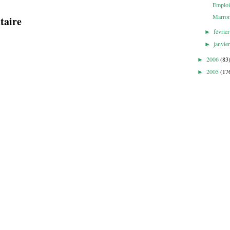
Emploi
Marron
taire
févrie
►
janvie
►
2006
(83
►
2005
(17
►