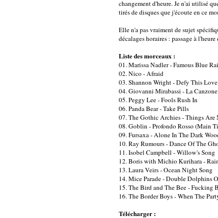
changement d'heure. Je n'ai utilisé q
tirés de disques que j'écoute en ce m
Elle n'a pas vraiment de sujet spécif
décalages horaires : passage à l'heure d
Liste des morceaux :
01. Marissa Nadler - Famous Blue Ra
02. Nico - Afraid
03. Shannon Wright - Defy This Love
04. Giovanni Mirabassi - La Canzone
05. Peggy Lee - Fools Rush In
06. Panda Bear - Take Pills
07. The Gothic Archies - Things Ar
08. Goblin - Profondo Rosso (Main Ti
09. Fursaxa - Alone In The Dark Woo
10. Ray Rumours - Dance Of The Gho
11. Isobel Campbell - Willow's Song
12. Boris with Michio Kurihara - Ra
13. Laura Veirs - Ocean Night Song
14. Mice Parade - Double Dolphins 
15. The Bird and The Bee - Fucking 
16. The Border Boys - When The Part
Télécharger :