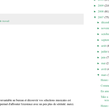
2009
(21
►
2008
(81
►
2007
(75
▼
e travail
décem
►
novem
►
octob
►
septe
►
août
(
►
juillet
►
juin
(7
►
mai
(2
►
avril
(
►
mars
(
▼
Heure 
Comment
En amou
Take a
wro
pouvantable au bureau et découvrir vos sélections musicales est
ermet d'affronter l'existence avec un peu plus de sérénité. merci.
Heure 