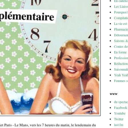
En cadenc
Les Liais
Pourquoi 
Compilati
La vie est
Pharmacie
Détournem
Saisons 
Contes des
En forme
Professio
Réduction 
Saisonnali
Yeah Yea
Femmes so
www
du specta
Facebook
Youtube
Twitter
last.fm
jet Paris - Le Mans, vers les 7 heures du matin, le lendemain du