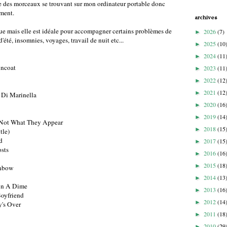
ue des morceaux se trouvant sur mon ordinateur portable donc
oment.
archives
ique mais elle est idéale pour accompagner certains problèmes de
2026
(7)
►
'été, insomnies, voyages, travail de nuit etc...
2025
(10
►
2024
(11
►
incoat
2023
(11
►
2022
(12
►
2021
(12
►
 Di Marinella
2020
(16
►
2019
(14
►
e Not What They Appear
2018
(15
►
tle)
d
2017
(15
►
sts
2016
(16
►
2015
(18
►
inbow
2014
(13
►
On A Dime
2013
(16
►
Boyfriend
2012
(14
►
y's Over
2011
(18
►
2010
(29
►