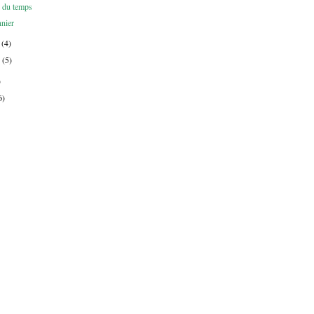
 du temps
nier
r
(4)
r
(5)
)
6)