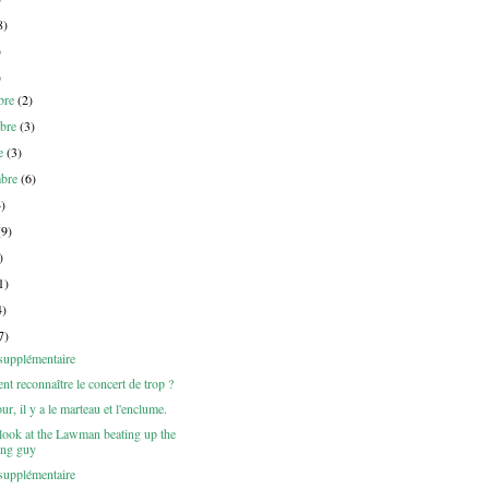
8)
)
)
bre
(2)
bre
(3)
re
(3)
mbre
(6)
4)
(9)
)
1)
4)
7)
supplémentaire
 reconnaître le concert de trop ?
r, il y a le marteau et l'enclume.
 look at the Lawman beating up the
ng guy
supplémentaire