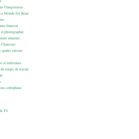
e
ons Dangereuses
Le Monde Est Beau
ons
 une chanson
 et photographie
ents mineurs
& Chansons
 quatre saisons
ns et uniformes
du temps de travail
té
h
us cellophane
cle TV