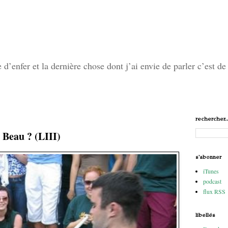
’enfer et la dernière chose dont j’ai envie de parler c’est de 
rechercher..
Beau ? (LIII)
s'abonner
iTunes
podcast
flux RSS
libellés