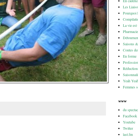
En cadenc
Les Liais
Pourquoi 
Compilati
La vie est
Pharmacie
Détournem
Saisons 
Contes des
En forme
Professio
Réduction 
Saisonnali
Yeah Yea
Femmes so
www
du specta
Facebook
Youtube
Twitter
last.fm