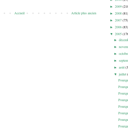
2009
(21
►
Accueil
Article plus ancien
2008
(81
►
2007
(75
►
2006
(83
►
2005
(17
▼
décem
►
novem
►
octob
►
septe
►
août
(
►
juillet
▼
Pourqu
Pourqu
Pourqu
Pourqu
Pourqu
Pourqu
Pourqu
Pourqu