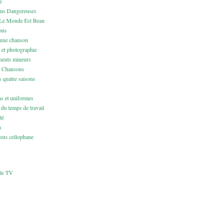
e
ons Dangereuses
Le Monde Est Beau
ons
 une chanson
 et photographie
ents mineurs
& Chansons
 quatre saisons
ns et uniformes
du temps de travail
té
h
us cellophane
cle TV