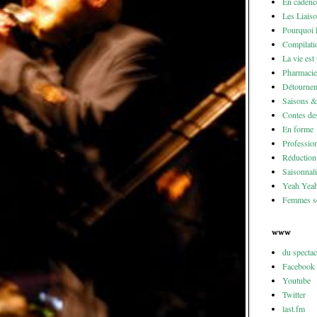
En cadenc
Les Liais
Pourquoi 
Compilati
La vie est
Pharmacie
Détournem
Saisons 
Contes des
En forme
Professio
Réduction 
Saisonnali
Yeah Yea
Femmes so
www
du specta
Facebook
Youtube
Twitter
last.fm