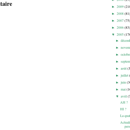
taire
2009
(21
►
2008
(81
►
2007
(75
►
2006
(83
►
2005
(17
▼
décem
►
novem
►
octob
►
septe
►
août
(
►
juillet
►
juin
(3
►
mai
(1
►
avril
(
▼
AH ?
HI ?
La qua
Actuali
per