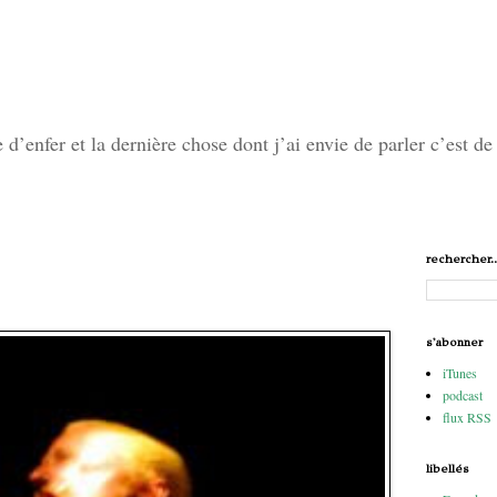
’enfer et la dernière chose dont j’ai envie de parler c’est de 
rechercher..
s'abonner
iTunes
podcast
flux RSS
libellés