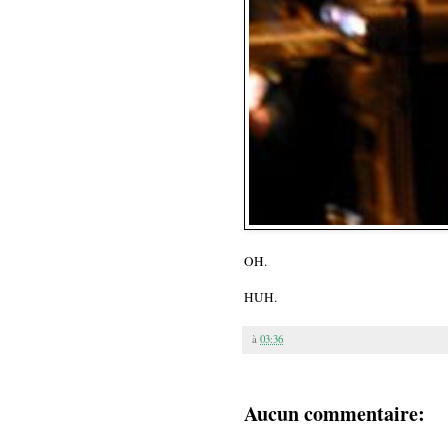
OH.
HUH.
à
03:36
Aucun commentaire: