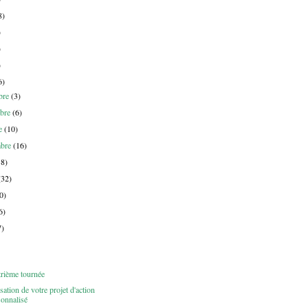
8)
)
)
)
6)
bre
(3)
bre
(6)
re
(10)
mbre
(16)
38)
(32)
0)
6)
7)
trième tournée
sation de votre projet d'action
sonnalisé