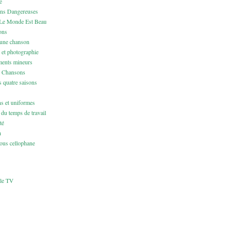
e
ons Dangereuses
Le Monde Est Beau
ons
 une chanson
 et photographie
ents mineurs
& Chansons
 quatre saisons
ns et uniformes
du temps de travail
té
h
us cellophane
cle TV